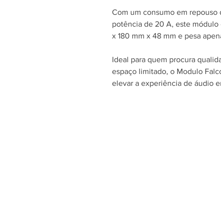
Com um consumo em repouso 
potência de 20 A, este módul
x 180 mm x 48 mm e pesa apen
Ideal para quem procura qual
espaço limitado, o Modulo Falc
elevar a experiência de áudio e
ATENDIMENTO
Telefone:
+55 11 4075-4476