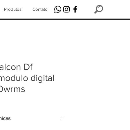
Produtos
Contato
alcon Df
odulo digital
0wrms
nicas
lo)