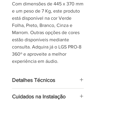
Com dimensões de 445 x 370 mm
e um peso de 7 Kg, este produto
está disponível na cor Verde
Folha, Preto, Branco, Cinza e
Marrom. Outras opções de cores
estão disponíveis mediante
consulta. Adquira já o LGS PRO-8
360º e aproveite a melhor
experiência em áudio.
Detalhes Técnicos
Sistema Dual Box
Cuidados na Instalação
Gabinete Blindado em Fiberglass
Resposta de Frequência: 80 Hz a
Não instale as caixas em locais
20 kHz
onde a água tende a escorrer.
Potência máx. admissível: 120W –
• Em locais planos: fixar a caixa
RMS
com parafusos