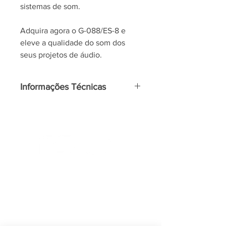
sistemas de som.
Adquira agora o G-088/ES-8 e
eleve a qualidade do som dos
seus projetos de áudio.
Informações Técnicas
Alto Falante 8” 120W 8Ω
Resposta de Frequência: 70Hz @
14KHz
Corte Recomendado @12dBª:
100Hz
INSTITUCIONAL
A FSaudio
Produtos
Contato