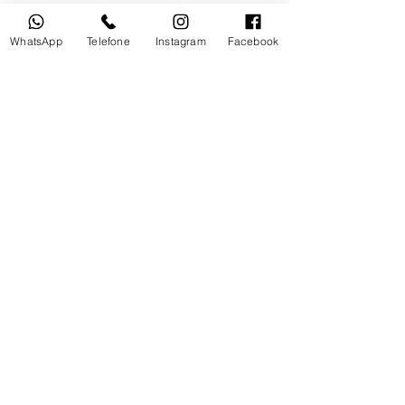
Catálogo
Política de Privacidade
WhatsApp
Telefone
Instagram
Facebook
CATEGORIAS
Acessórios
​Caixas de Som Indoor e Outdoor
Corneta de Alta Performance
Esfera de Som 360º e Pendente
Propaganda Volante
ATENDIMENTO
Telefone:
+55 11 4075-4476
Whatsapp:
+55 11 4075-4476
Endereço: Rua Pedro Paulo Celestino nº 154,
Piraporinha - Diadema -SP
SIGA A FS ÁUDIO