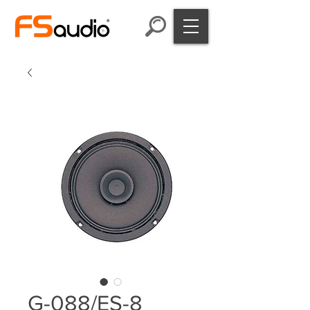
G-088/ES-8